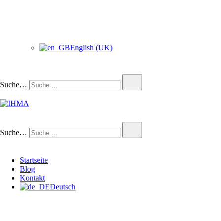
English (UK)
Suche…
IHMA
INTERNATIONAL HUMAN
Suche…
Startseite
Blog
Kontakt
Deutsch