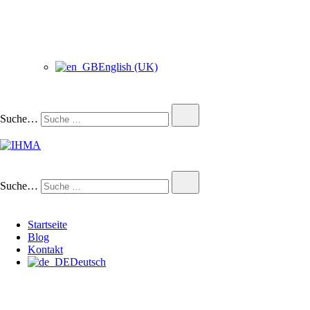
English (UK)
Suche…
IHMA
INTERNATIONAL HUMAN
Suche…
Startseite
Blog
Kontakt
Deutsch