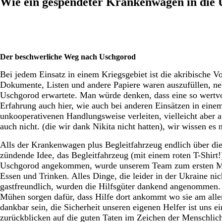
Wie ein gespendeter Krankenwagen in die
Der beschwerliche Weg nach Uschgorod
Bei jedem Einsatz in einem Kriegsgebiet ist die akribische 
Dokumente, Listen und andere Papiere waren auszufüllen, ne
Uschgorod erwartete.
Man würde denken, dass eine so wertvo
Erfahrung auch hier, wie auch bei anderen Einsätzen in eine
unkooperativenen Handlungsweise verleiten, vielleicht aber 
auch nicht. (die wir dank Nikita nicht hatten), wir wissen es n
Alls der Krankenwagen plus Begleitfahrzeug endlich über die
zündende Idee, das Begleitfahrzeug (mit einem roten T-Shirt!)
Uschgorod angekommen, wurde unserem Team zum ersten Mal s
Essen und Trinken. Alles Dinge, die leider in der Ukraine nic
gastfreundlich, wurden die Hilfsgüter dankend angenommen. D
Mühen sorgen dafür, dass Hilfe dort ankommt wo sie am alle
dankbar sein, die Sicherheit unseren eigenen Helfer ist uns 
zurückblicken auf die guten Taten im Zeichen der Menschlic