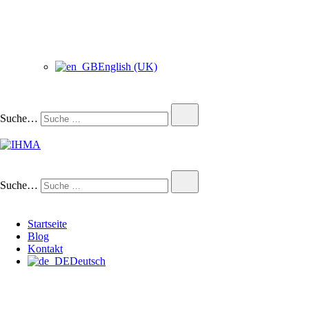
English (UK)
Suche…
IHMA
INTERNATIONAL HUMAN
Suche…
Startseite
Blog
Kontakt
Deutsch