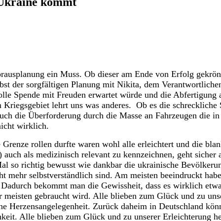
 Ukraine kommt
Vorausplanung ein Muss.
Ob dieser am Ende von Erfolg gekrönt 
bst der sorgfältigen Planung mit Nikita, dem Verantwortlic
lle Spende mit Freuden erwartet würde und die Abfertigung 
m Kriegsgebiet lehrt uns was anderes.
Ob es die schreckliche 
auch die Überforderung durch die Masse an Fahrzeugen die in 
icht wirklich.
 Grenze rollen durfte waren wohl alle erleichtert und die b
 auch als medizinisch relevant zu kennzeichnen, geht sicher a
o richtig bewusst wie dankbar die ukrainische Bevölkerung 
ht mehr selbstverständlich sind.
Am meisten beeindruckt habe
adurch bekommt man die Gewissheit, dass es wirklich etwas b
r meisten gebraucht wird.
Alle blieben zum Glück und zu unse
eine Herzensangelegenheit.
Zurück daheim in Deutschland könne
hkeit.
Alle blieben zum Glück und zu unserer Erleichterung he