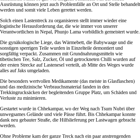
Ausrüstung können jetzt auch Problemfälle an Ort und Stelle behandelt
werden und somit viele Leben gerettet werden.
Solch einen Lastentreck zu organisieren stellt immer wieder eine
logistische Herausforderung dar, die wie immer von unserer
Verantwortlichen in Nepal, Phunjo Lama vorbildlich gemeistert wurde.
Die gynäkologische Liege, das Wärmebett, die Babywaage und die
sonstigen sperrigen Teile wurden in Einzelteile demontiert und
sorgfältig verpackt. Zusammen mit Grundnahrungsmitteln wie
tibetischen Tee, Salz, Zucker, Öl und getrockneten Chilli wurden auf
der ersten Strecke auf Lastenesel verteilt, ab Mitte des Weges wurde
alles auf Jaks umgeladen.
Die besonders wertvollen Medikamente (das meiste in Glasflaschen)
und das medizinische Verbrauchsmaterial fanden in den
Trekkingrucksäcken der begleitenden Gruppe Platz, um Schäden und
Verluste zu minimieren.
Gestartet wurde in Chhekampar, wo der Weg nach Tsum Nubri über
unwegsames Gelände und viele Pässe führt. Bis Chhekampar konnte
dank neu gebauter Straße, die Hilfslieferung per Lastwagen gebracht
werden.
Ohne Probleme kam der ganze Treck nach ein paar anstrengenden