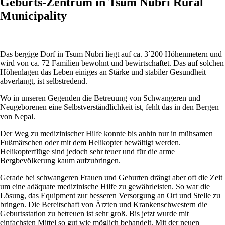
Geburts-Zentrum in Tsum Nubri Rural
Municipality
Das bergige Dorf in Tsum Nubri liegt auf ca. 3´200 Höhenmetern und
wird von ca. 72 Familien bewohnt und bewirtschaftet. Das auf solchen
Höhenlagen das Leben einiges an Stärke und stabiler Gesundheit
abverlangt, ist selbstredend.
Wo in unseren Gegenden die Betreuung von Schwangeren und
Neugeborenen eine Selbstverständlichkeit ist, fehlt das in den Bergen
von Nepal.
Der Weg zu medizinischer Hilfe konnte bis anhin nur in mühsamen
Fußmärschen oder mit dem Helikopter bewältigt werden.
Helikopterflüge sind jedoch sehr teuer und für die arme
Bergbevölkerung kaum aufzubringen.
Gerade bei schwangeren Frauen und Geburten drängt aber oft die Zeit
um eine adäquate medizinische Hilfe zu gewährleisten. So war die
Lösung, das Equipment zur besseren Versorgung an Ort und Stelle zu
bringen. Die Bereitschaft von Ärzten und Krankenschwestern die
Geburtsstation zu betreuen ist sehr groß. Bis jetzt wurde mit
einfachsten Mittel so gut wie möglich behandelt. Mit der neuen