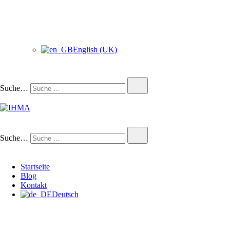
English (UK)
Suche…
IHMA
INTERNATIONAL HUMAN
Suche…
Startseite
Blog
Kontakt
Deutsch