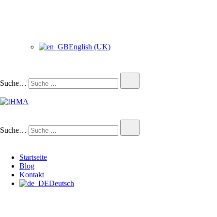
English (UK)
Suche…
IHMA
INTERNATIONAL HUMAN
Suche…
Startseite
Blog
Kontakt
Deutsch