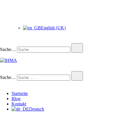
English (UK)
Suche…
IHMA
INTERNATIONAL HUMAN
Suche…
Startseite
Blog
Kontakt
Deutsch