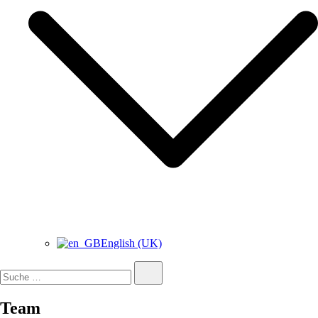
English (UK)
Suche…
Team